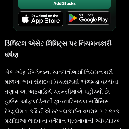
Add Stocks
ડિજિટલ એસેટ લિમિટ્સ પર નિયમનકારી
ઘર્ષણ
બેંક ઓફ ઈંગ્લેન્ડના સાવચેતીભર્યા નિયમનકારી
માળખા અને સંસદના વિકાસલક્ષી એજન્ડા વચ્ચેનો
તણાવ આ અઠવાડિયે ચરમસીમાએ પહોંચ્યો છે.
હાઉસ ઓફ લોર્ડ્સની ફાઇનાન્સિયલ સર્વિસિસ
રેગ્યુલેશન કમિટીએ સ્ટેબલકોઈન વપરાશ પર કડક
મર્યાદાઓ લાદવાના વર્તમાન પ્રસ્તાવોની ઔપચારિક