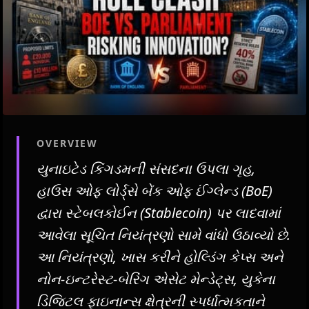
OVERVIEW
યુનાઇટેડ કિંગડમની સંસદના ઉપલા ગૃહ,
હાઉસ ઓફ લોર્ડ્સે બેંક ઓફ ઈંગ્લેન્ડ (BoE)
દ્વારા સ્ટેબલકોઈન (Stablecoin) પર લાદવામાં
આવેલા સૂચિત નિયંત્રણો સામે વાંધો ઉઠાવ્યો છે.
આ નિયંત્રણો, ખાસ કરીને હોલ્ડિંગ કેપ્સ અને
નોન-ઇન્ટરેસ્ટ-બેરિંગ એસેટ મેન્ડેટ્સ, યુકેના
ડિજિટલ ફાઇનાન્સ ક્ષેત્રની સ્પર્ધાત્મકતાને