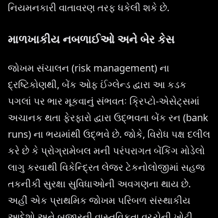
નિયમનકારી વાતાવરણ તરફ ધકેલી શકે છે.
માળખાકીય નબળાઈઓ અને બેર કેસ
જોખમ સંચાલન (risk management) ના
દ્રષ્ટિકોણથી, બેંક ઓફ ઈંગ્લેન્ડ દ્વારા આ કડક
પગલાં પર ભાર મૂકવાનું સંભવતઃ ક્રિપ્ટો-એસેટ્સમાં
અચાનક થતા ફેરફારો દ્વારા ઉદ્ભવતા બેંક રન (bank
runs) ના ભયમાંથી ઉદ્ભવે છે. જોકે, વિરોધ પક્ષ દલીલ
કરે છે કે પ્રોગ્રામેબલ મની પરંપરાગત બેંકિંગ મોડેલો
લાગુ કરવાથી વિકેન્દ્રિત લેજર ટેકનોલોજીમાં સહજ
તકનીકી સુરક્ષા સુવિધાઓની અવગણના થાય છે.
અહીં એક પ્રાથમિક જોખમ પરિબળ સંસ્થાકીય
આદેશો અને બજારની વાસ્તવિકતા વચ્ચેની ખોટી