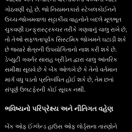
ગોઠવણી રહે છે. જો નિયમનકારો સ્ટેબલકોઈનને
ઉચ્ચ-જોખમવાળા સટ્ટાકીય વાહનોને બદલે મૂળભૂત
ચુકવણી ઇન્ફ્રાસ્ટ્રક્ચર તરીકે ગણવાનું ચાલુ રાખે છે,
તો તેઓ સફળતાપૂર્વક સિસ્ટમિક જોખમને ઘટાડી શકે
છે જ્યારે ક્ષેત્રની ઉપયોગિતાનો નાશ કરી શકે છે.
ડેપ્યુટી ગવર્નર સારાહ બ્રીડેન દ્વારા ચાલુ આંતરિક
સમીક્ષા સૂચવે છે કે બેંક ઓળખે છે કે તેનો વર્તમાન
માર્ગ વધુ પડતો પ્રતિબંધિત હોઈ શકે છે, તેમ છતાં
સંપૂર્ણ ઉલટફેરની કોઈ સૂચક નથી.
ભવિષ્યનો પરિપ્રેક્ષ્ય અને નીતિગત વહેણ
બેંક ઓફ ઈંગ્લેન્ડ હાઉસ ઓફ લોર્ડ્સના તારણોને