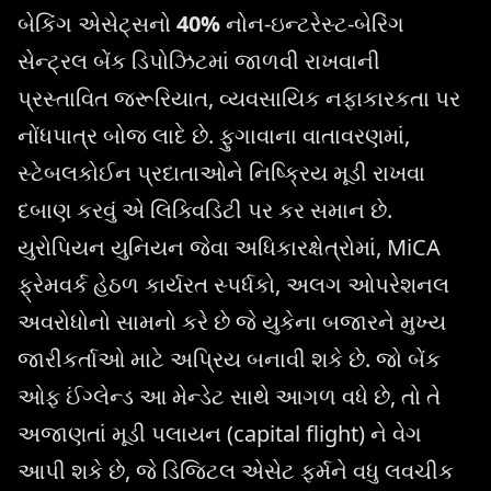
બેકિંગ એસેટ્સનો
40%
નોન-ઇન્ટરેસ્ટ-બેરિંગ
સેન્ટ્રલ બેંક ડિપોઝિટમાં જાળવી રાખવાની
પ્રસ્તાવિત જરૂરિયાત, વ્યવસાયિક નફાકારકતા પર
નોંધપાત્ર બોજ લાદે છે. ફુગાવાના વાતાવરણમાં,
સ્ટેબલકોઈન પ્રદાતાઓને નિષ્ક્રિય મૂડી રાખવા
દબાણ કરવું એ લિક્વિડિટી પર કર સમાન છે.
યુરોપિયન યુનિયન જેવા અધિકારક્ષેત્રોમાં, MiCA
ફ્રેમવર્ક હેઠળ કાર્યરત સ્પર્ધકો, અલગ ઓપરેશનલ
અવરોધોનો સામનો કરે છે જે યુકેના બજારને મુખ્ય
જારીકર્તાઓ માટે અપ્રિય બનાવી શકે છે. જો બેંક
ઓફ ઈંગ્લેન્ડ આ મેન્ડેટ સાથે આગળ વધે છે, તો તે
અજાણતાં મૂડી પલાયન (capital flight) ને વેગ
આપી શકે છે, જે ડિજિટલ એસેટ ફર્મને વધુ લવચીક