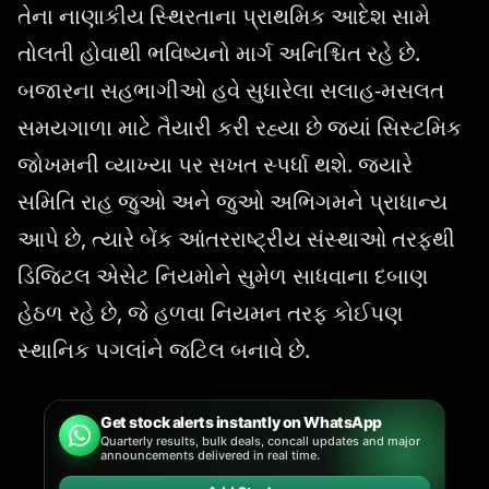
તેના નાણાકીય સ્થિરતાના પ્રાથમિક આદેશ સામે
તોલતી હોવાથી ભવિષ્યનો માર્ગ અનિશ્ચિત રહે છે.
બજારના સહભાગીઓ હવે સુધારેલા સલાહ-મસલત
સમયગાળા માટે તૈયારી કરી રહ્યા છે જ્યાં સિસ્ટમિક
જોખમની વ્યાખ્યા પર સખત સ્પર્ધા થશે. જ્યારે
સમિતિ રાહ જુઓ અને જુઓ અભિગમને પ્રાધાન્ય
આપે છે, ત્યારે બેંક આંતરરાષ્ટ્રીય સંસ્થાઓ તરફથી
ડિજિટલ એસેટ નિયમોને સુમેળ સાધવાના દબાણ
હેઠળ રહે છે, જે હળવા નિયમન તરફ કોઈપણ
સ્થાનિક પગલાંને જટિલ બનાવે છે.
Get stock alerts instantly on WhatsApp
Quarterly results, bulk deals, concall updates and major
announcements delivered in real time.