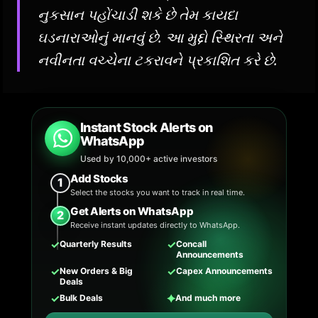
નુકસાન પહોંચાડી શકે છે તેમ કાયદા
ઘડનારાઓનું માનવું છે. આ મુદ્દો સ્થિરતા અને
નવીનતા વચ્ચેના ટકરાવને પ્રકાશિત કરે છે.
Instant Stock Alerts on
WhatsApp
Used by 10,000+ active investors
Add Stocks
1
Select the stocks you want to track in real time.
Get Alerts on WhatsApp
2
Receive instant updates directly to WhatsApp.
✓
✓
Quarterly Results
Concall
Announcements
✓
✓
New Orders & Big
Capex Announcements
Deals
✓
✦
Bulk Deals
And much more