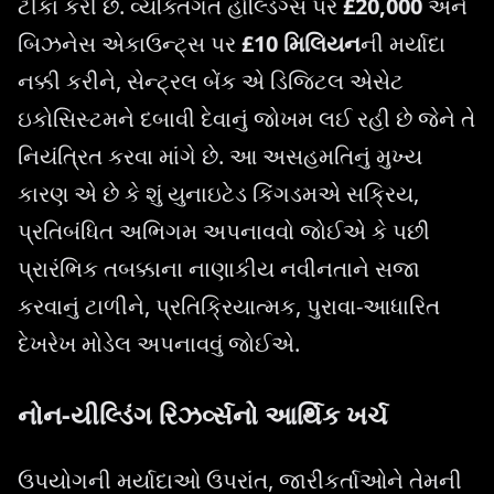
ટીકા કરી છે. વ્યક્તિગત હોલ્ડિંગ્સ પર
£20,000
અને
બિઝનેસ એકાઉન્ટ્સ પર
£10 મિલિયન
ની મર્યાદા
નક્કી કરીને, સેન્ટ્રલ બેંક એ ડિજિટલ એસેટ
ઇકોસિસ્ટમને દબાવી દેવાનું જોખમ લઈ રહી છે જેને તે
નિયંત્રિત કરવા માંગે છે. આ અસહમતિનું મુખ્ય
કારણ એ છે કે શું યુનાઇટેડ કિંગડમએ સક્રિય,
પ્રતિબંધિત અભિગમ અપનાવવો જોઈએ કે પછી
પ્રારંભિક તબક્કાના નાણાકીય નવીનતાને સજા
કરવાનું ટાળીને, પ્રતિક્રિયાત્મક, પુરાવા-આધારિત
દેખરેખ મોડેલ અપનાવવું જોઈએ.
નોન-યીલ્ડિંગ રિઝર્વ્સનો આર્થિક ખર્ચ
ઉપયોગની મર્યાદાઓ ઉપરાંત, જારીકર્તાઓને તેમની