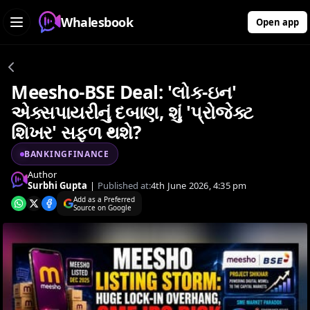
Whalesbook
Open app
Meesho-BSE Deal: 'લોક-ઇન'
એક્સપાયરીનું દબાણ, શું 'પ્રોજેક્ટ
શિખર' સફળ થશે?
BANKINGFINANCE
Author
Surbhi Gupta
|
Published at:
4th June 2026, 4:35 pm
Add as a Preferred
Source on Google