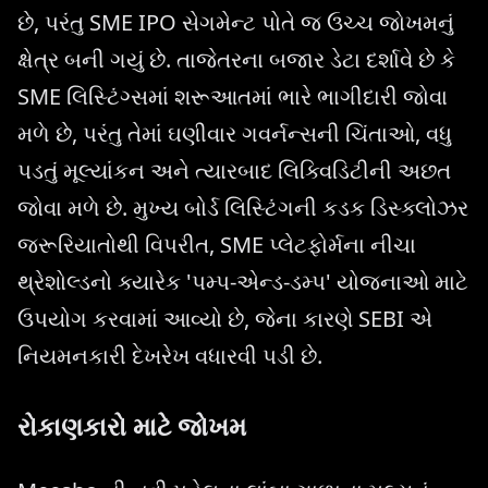
છે, પરંતુ SME IPO સેગમેન્ટ પોતે જ ઉચ્ચ જોખમનું
ક્ષેત્ર બની ગયું છે. તાજેતરના બજાર ડેટા દર્શાવે છે કે
SME લિસ્ટિંગ્સમાં શરૂઆતમાં ભારે ભાગીદારી જોવા
મળે છે, પરંતુ તેમાં ઘણીવાર ગવર્નન્સની ચિંતાઓ, વધુ
પડતું મૂલ્યાંકન અને ત્યારબાદ લિક્વિડિટીની અછત
જોવા મળે છે. મુખ્ય બોર્ડ લિસ્ટિંગની કડક ડિસ્ક્લોઝર
જરૂરિયાતોથી વિપરીત, SME પ્લેટફોર્મના નીચા
થ્રેશોલ્ડનો ક્યારેક 'પમ્પ-એન્ડ-ડમ્પ' યોજનાઓ માટે
ઉપયોગ કરવામાં આવ્યો છે, જેના કારણે SEBI એ
નિયમનકારી દેખરેખ વધારવી પડી છે.
રોકાણકારો માટે જોખમ