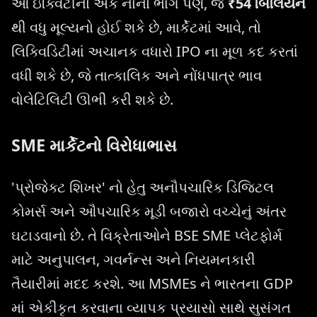
આ ઇક્વિટીનો એક નાનો ભાગ પણ, જે
₹54 બિલિયન
થી વધુ મૂલ્યનો હોઈ શકે છે, માર્કેટમાં આવે, તો
લિક્વિડિટીમાં અચાનક વધારો IPO ના મૂળ કદ કરતાં
વધી શકે છે, જે તાત્કાલિક અને નોંધપાત્ર ભાવ
વોલેટિલિટી ઊભી કરી શકે છે.
SME માર્કેટનો વિરોધાભાસ
'પ્રોજેક્ટ શિખર' નો હેતુ અનૌપચારિક ડિજિટલ
કોમર્સ અને ઔપચારિક મૂડી બજારો વચ્ચેનું અંતર
ઘટાડવાનો છે. તે વિક્રેતાઓને BSE SME પ્લેટફોર્મ
માટે અનુપાલન, ગવર્નન્સ અને નિયમનકારી
તૈયારીમાં મદદ કરશે. આ MSMEs ને ભારતના GDP
માં એકીકૃત કરવાના વ્યાપક પ્રયાસો સાથે સુસંગત