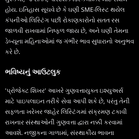
હોય. ઇતિહાસ સૂચવે છે કે ઘણી SME-લિસ્ટ થયેલ
કંપનીઓ લિસ્ટિંગ પછી રોકાણકારોનો સતત રસ
જાળવી રાખવામાં નિષ્ફળ જાય છે, અને ઘણી તેમના
ડેબ્યૂના મહિનાઓમાં જ ગંભીર ભાવ સુધારાનો અનુભવ
કરે છે.
ભવિષ્યનું આઉટલુક
'પ્રોજેક્ટ શિખર' આખરે ગુણવત્તાયુક્ત ઇશ્યુઅર્સ
માટે પાઇપલાઇન તરીકે સેવા આપી શકે છે, પરંતુ તેની
સફળતા ખરેખર જાહેર લિસ્ટિંગમાં સંક્રમણ ટકાવી
રાખનાર સંસ્થાઓની ગુણવત્તા દ્વારા નક્કી કરવામાં
આવશે. નજીકના ગાળામાં, સંસ્થાકીય ભાવના