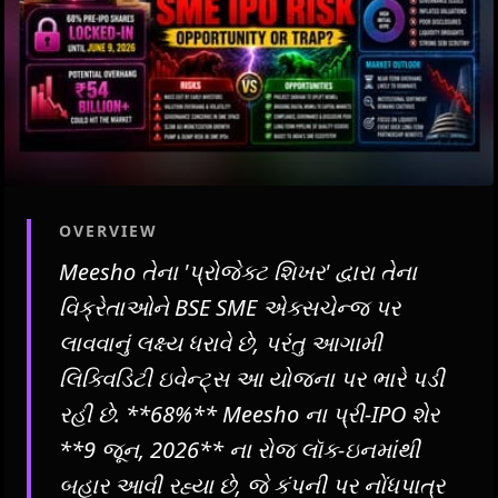
OVERVIEW
Meesho તેના 'પ્રોજેક્ટ શિખર' દ્વારા તેના
વિક્રેતાઓને BSE SME એક્સચેન્જ પર
લાવવાનું લક્ષ્ય ધરાવે છે, પરંતુ આગામી
લિક્વિડિટી ઇવેન્ટ્સ આ યોજના પર ભારે પડી
રહી છે. **68%** Meesho ના પ્રી-IPO શેર
**9 જૂન, 2026** ના રોજ લૉક-ઇનમાંથી
બહાર આવી રહ્યા છે, જે કંપની પર નોંધપાત્ર