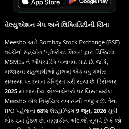
વેલ્યુએશન ગેપ અને લિક્વિડિટીની ચિંતા
Meesho અને Bombay Stock Exchange (BSE)
વચ્ચેનો સહયોગ 'પ્રોજેક્ટ શિખર' દ્વારા ડિજિટલ
MSMEs ને ઔપચારિક બનાવવા માટે છે. જોકે,
બજારના સહભાગીઓ હાલમાં એક વધુ ગંભીર
સમસ્યા પર ધ્યાન કેન્દ્રિત કરી રહ્યા છે. ડિસેમ્બર
2025
માં ભારતીય એક્સચેન્જો પર લિસ્ટ થયેલ
Meesho એક નિર્ણાયક તબક્કાની નજીક છે. તેના
IPO પહેલાના
68%
શેરહોલ્ડિંગ
9 જૂન, 2026
સુધી
લોક-ઇન હેઠળ છે. નાણાકીય અંદાજો સૂચવે છે કે જો