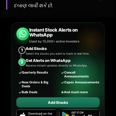
દબાણ લાવી શકે છે.
Instant Stock Alerts on
WhatsApp
Used by 10,000+ active investors
Add Stocks
1
Select the stocks you want to track in real time.
Get Alerts on WhatsApp
2
Receive instant updates directly to WhatsApp.
✓
✓
Quarterly Results
Concall
Announcements
✓
✓
New Orders & Big
Capex Announcements
Deals
✓
✦
Bulk Deals
And much more
Add Stocks