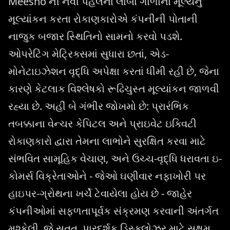
Meesho ની નવી પહેલના લાંબા ગાળાના મૂલ્યનું
મૂલ્યાંકન કરતા રોકાણકારોએ કંપનીની પોતાની
નાજુક બજાર સ્થિતિનો સામનો કરવો પડશે.
ઓપરેટિંગ મેટ્રિક્સમાં સુધારા છતાં, એડ-
મોનેટાઇઝેશન વૃદ્ધિ અપેક્ષા કરતાં ધીમી રહી છે, જેના
કારણે કેટલાક વિશ્લેષકો રૂઢિચુસ્ત મૂલ્યાંકન જાળવી
રહ્યા છે. અહીં બે ગંભીર જોખમો છે: પ્રારંભિક
તબક્કાના વેન્ચર કેપિટલ અને પ્રાઇવેટ ઇક્વિટી
રોકાણકારો દ્વારા તેમના લાભોને સુરક્ષિત કરવા માટે
સંભવિત સામૂહિક વેચાણ, અને ઉચ્ચ-વૃદ્ધિ ધરાવતા ઇ-
કોમર્સ વિક્રેતાઓને - જેઓ ઘણીવાર નફાખોરી પર
હાઇપર-ગ્રોથના ખર્ચે ટેવાયેલા હોય છે - જાહેર
કંપનીઓમાં સફળતાપૂર્વક સંક્રમણ કરવાની અંતર્ગત
મુશ્કેલી, જે સતત, પારદર્શક ડિસ્ક્લોઝર માટે સક્ષમ