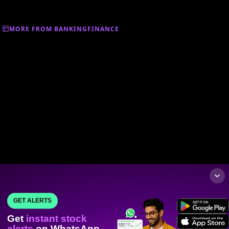
MORE FROM BANKINGFINANCE
GET ALERTS
Get
instant stock
alerts
on WhatsApp.