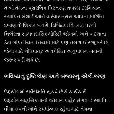
તેઓ તેમના પ્રારંભિક વિસ્તરણ તબક્કા દરમિયાન
સ્થાપિત ખેલાડીઓને વારંવાર ત્રાસ આપતા માર્જિન
દબાણનો શિકાર બનશે. ડિજિટલ વિતરણ પરની
નિર્ભરતા સાયબર-સિક્યોરિટી જોખમો અને બદલાતા
ડેટા ગોપનીયતા નિયમો માટે પણ નબળાઈ રજૂ કરે છે,
જેના માટે નોંધપાત્ર અનપેક્ષિત અનુપાલન ખર્ચની
જરૂર પડી શકે છે.
ભવિષ્યનું દૃષ્ટિકોણ અને બજારનું એકીકરણ
ઉદ્યોગમાં સર્વસંમતિ સૂચવે છે કે કાર્યકારી
ઉદ્યોગસાહસિકતાની વર્તમાન લહેર સંભવતઃ સ્થાપિત
વીમા કંપનીઓને સ્પર્ધાત્મક રહેવા માટે તેમના