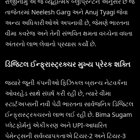
રાજીનામું એ જ વ્યૂહાત્મક બ્લુપ્રિન્ટને અનુસરે છે જે
તાજેતરમાં Neelesh Garg અને Anuj Tyagi જેવા
અન્ય અધિકારીઓએ અપનાવી છે, જેમણે ભારતના
વીમા કવરેજ અને તેની સંભવિત ક્ષમતા વચ્ચેના વધતા
અંતરનો લાભ લેવાનો પ્રયાસ કર્યો છે.
ડિજિટલ ઈન્ફ્રાસ્ટ્રક્ચર મુખ્ય પ્રેરક શક્તિ
જ્યારે જૂની કંપનીઓ ફિઝિકલ બ્રાન્ચ નેટવર્કના
ઓવરહેડ સાથે સંઘર્ષ કરી રહી છે, ત્યારે વીમા
સ્ટાર્ટઅપ્સની નવી પેઢી ભારતના સાર્વજનિક ડિજિટલ
ઈન્ફ્રાસ્ટ્રક્ચરનો લાભ લઈ રહી છે. Bima Sugam
પ્લેટફોર્મનું એકીકરણ અને UPI-આધારિત
પેમેન્ટ્સની સર્વવ્યાપકતાએ ટિયર-2 અને ટિયર-3