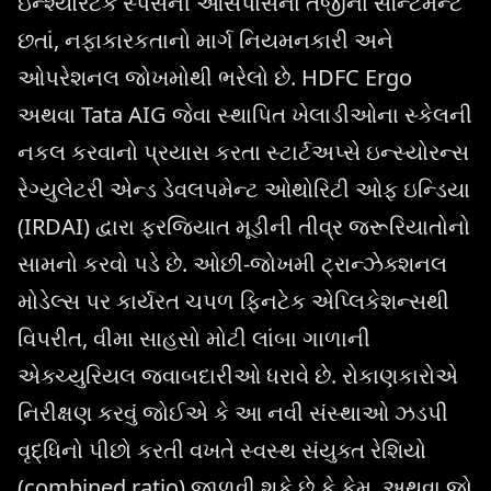
ઇન્શ્યોરટેક સ્પેસની આસપાસના તેજીના સેન્ટિમેન્ટ
છતાં, નફાકારકતાનો માર્ગ નિયમનકારી અને
ઓપરેશનલ જોખમોથી ભરેલો છે. HDFC Ergo
અથવા Tata AIG જેવા સ્થાપિત ખેલાડીઓના સ્કેલની
નકલ કરવાનો પ્રયાસ કરતા સ્ટાર્ટઅપ્સે ઇન્સ્યોરન્સ
રેગ્યુલેટરી એન્ડ ડેવલપમેન્ટ ઓથોરિટી ઓફ ઇન્ડિયા
(IRDAI) દ્વારા ફરજિયાત મૂડીની તીવ્ર જરૂરિયાતોનો
સામનો કરવો પડે છે. ઓછી-જોખમી ટ્રાન્ઝેક્શનલ
મોડેલ્સ પર કાર્યરત ચપળ ફિનટેક એપ્લિકેશન્સથી
વિપરીત, વીમા સાહસો મોટી લાંબા ગાળાની
એક્ચ્યુરિયલ જવાબદારીઓ ધરાવે છે. રોકાણકારોએ
નિરીક્ષણ કરવું જોઈએ કે આ નવી સંસ્થાઓ ઝડપી
વૃદ્ધિનો પીછો કરતી વખતે સ્વસ્થ સંયુક્ત રેશિયો
(combined ratio) જાળવી શકે છે કે કેમ, અથવા જો