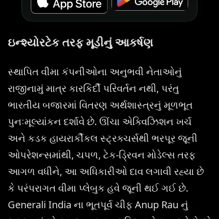
ઇન્શ્યોરટેક તરફ મૂડીનું આકર્ષણ
સ્થાપિત વીમા કંપનીઓના અનુભવી નેતાઓનું
રાજીનામું માત્ર કારકિર્દી પરિવર્તન નથી, પરંતુ
ભારતીય બજારમાં વિતરણ અર્થશાસ્ત્રનું મૂળભૂત
પુનઃમૂલ્યાંકન દર્શાવે છે. ઊંચા એક્વિઝિશન ખર્ચ
અને કડક હાયરાર્કીકલ સ્ટ્રક્ચર્સથી ભરપૂર જૂની
ઓપરેશન્સમાંથી, ચપળ, ટેક-ડ્રિવન મોડેલ્સ તરફ
આગળ વધીને, આ અધિકારીઓ દાવ લગાવી રહ્યા છે
કે પરંપરાગત વીમા પ્લેબુક હવે જૂની થઈ ગઈ છે.
Generali India ના ભૂતપૂર્વ ચીફ Anup Rau નું