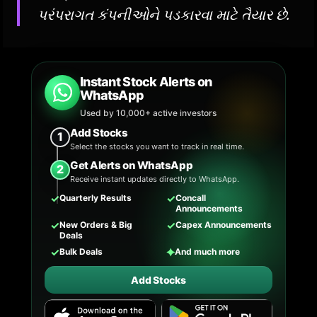
પરંપરાગત કંપનીઓને પડકારવા માટે તૈયાર છે.
Instant Stock Alerts on
WhatsApp
Used by 10,000+ active investors
Add Stocks
1
Select the stocks you want to track in real time.
Get Alerts on WhatsApp
2
Receive instant updates directly to WhatsApp.
✓
✓
Quarterly Results
Concall
Announcements
✓
✓
New Orders & Big
Capex Announcements
Deals
✓
✦
Bulk Deals
And much more
Add Stocks