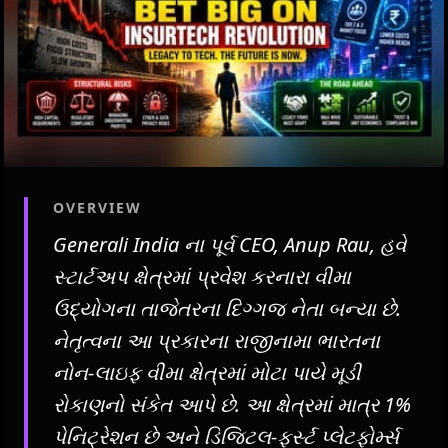
OVERVIEW
Generali India ના પૂર્વ CEO, Anup Rau, હવે
સ્ટાર્ટઅપ ક્ષેત્રમાં પ્રવેશ કરનારા વીમા
ઉદ્યોગના તાજેતરના દિગ્ગજ નેતા બન્યા છે.
નેતૃત્વના આ પ્રકારના રાજીનામા ભારતના
નોન-લાઇફ વીમા ક્ષેત્રમાં મોટા પાયે મૂડી
રોકાણનો સંકેત આપે છે. આ ક્ષેત્રમાં માત્ર 1%
પેનિટ્રેશન છે અને ડિજિટલ-ફર્સ્ટ પ્લેટફોર્મ્સ