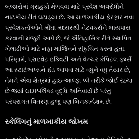
બજારોમાં ગ્રાહકો મેળવવા માટે પ્રવેશ અવરોધોને
નાટકીય રીતે ઘટાડ્યા છે. આ માળખાકીય ફેરફાર નવા
પ્રવેશકર્તાઓને મોંઘા મધ્યસ્થી નેટવર્ક્સને બાયપાસ
કરવાની મંજૂરી આપે છે, જે ઐતિહાસિક રીતે સ્થાપિત
ખેલાડીઓ માટે નફા માર્જિનને સંકુચિત કરતા હતા.
પરિણામે, પ્રાઇવેટ ઇક્વિટી અને વેન્ચર કેપિટલ ફર્મ્સે
આ સ્ટાર્ટઅપ્સને ફંડ આપવા માટે વધુને વધુ તૈયાર છે,
તેમને એવા ક્ષેત્રમાં હાઇ-આલ્ફા પ્લે તરીકે જોઈ રહ્યા
છે જ્યાં GDP-લિંક્ડ વૃદ્ધિ અનિવાર્ય છે પરંતુ
પરંપરાગત વિતરણ હજુ પણ બિનકાર્યક્ષમ છે.
સ્કેલિંગનું માળખાકીય જોખમ