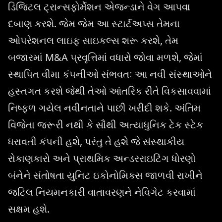
ડિજિટલ ટ્રાન્સફોર્મેશન એજન્ડાને વેગ આપવા
દબાણ કરશે. જેમ જેમ આ સ્ટાર્ટઅપ્સ તેમના
ઓપરેશનલ લાઇફ સાઇકલ્સ શરૂ કરશે, તેમ
બજારમાં M&A પ્રવૃત્તિમાં વધારો જોવા મળશે, જેમાં
સ્થાપિત વીમા કંપનીઓ સંભવતઃ આ નવી સંસ્થાઓને
હસ્તગત કરશે જેથી તેઓ આંતરિક રીતે વિકસાવવામાં
નિષ્ફળ ગયેલ નવીનતાને પાછી ખરીદી શકે. અંતિમ
વિજેતા જરૂરી નથી કે સૌથી અત્યાધુનિક ટેક સ્ટેક
ધરાવતી કંપની હશે, પરંતુ તે હશે જે સંસ્થાકીય
રોકાણકારો અને પ્રાથમિક અન્ડરરાઇટિંગ ધોરણો
બંનેને સંતોષતા યુનિટ ઇકોનોમિક્સ જાળવી રાખીને
જટિલ નિયમનકારી વાતાવરણને નેવિગેટ કરવામાં
સક્ષમ હશે.