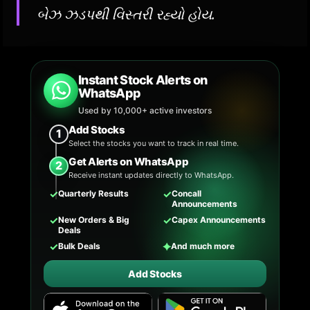
બેઝ ઝડપથી વિસ્તરી રહ્યો હોય.
Instant Stock Alerts on
WhatsApp
Used by 10,000+ active investors
Add Stocks
1
Select the stocks you want to track in real time.
Get Alerts on WhatsApp
2
Receive instant updates directly to WhatsApp.
✓
✓
Quarterly Results
Concall
Announcements
✓
✓
New Orders & Big
Capex Announcements
Deals
✓
✦
Bulk Deals
And much more
Add Stocks