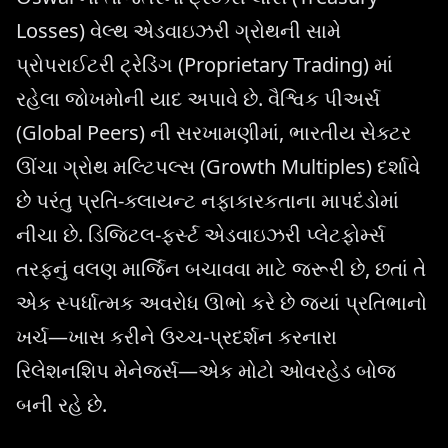
Losses) વેલ્થ એડવાઇઝરી ગ્રોથની સામે
પ્રોપરાઈટરી ટ્રેડિંગ (Proprietary Trading) માં
રહેલા જોખમોની યાદ અપાવે છે. વૈશ્વિક પીઅર્સ
(Global Peers) ની સરખામણીમાં, ભારતીય સેક્ટર
ઊંચા ગ્રોથ મલ્ટિપલ્સ (Growth Multiples) દર્શાવે
છે પરંતુ પ્રતિ-ક્લાયન્ટ નફાકારકતાના માપદંડોમાં
નીચા છે. ડિજિટલ-ફર્સ્ટ એડવાઇઝરી પ્લેટફોર્મ્સ
તરફનું વલણ માર્જિન બચાવવા માટે જરૂરી છે, છતાં તે
એક સ્પર્ધાત્મક અવરોધ ઊભો કરે છે જ્યાં પ્રતિભાનો
ખર્ચ—ખાસ કરીને ઉચ્ચ-પ્રદર્શન કરનારા
રિલેશનશિપ મેનેજર્સ—એક મોટો ઓવરહેડ બોજ
બની રહે છે.