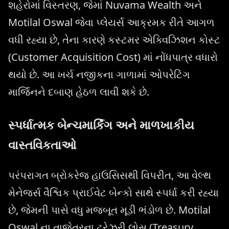
શહેરોમાં વિસ્તરણ, જેમાં Nuvama Wealth અને
Motilal Oswal જેવા પ્લેયર્સ આક્રમક રીતે આગળ
વધી રહ્યા છે, તેના કારણે કસ્ટમર એક્વિઝિશન કોસ્ટ
(Customer Acquisition Cost) માં નોંધપાત્ર વધારો
થયો છે. આ ખર્ચ નજીકના ગાળામાં ઓપરેટિંગ
માર્જિનને દબાણ હેઠળ લાવી શકે છે.
સ્પર્ધાત્મક બેન્ચમાર્કિંગ અને માળખાકીય
વાસ્તવિકતાઓ
પરંપરાગત બ્રોકરેજ હાઉસિસથી વિપરીત, આ વેલ્થ
મેનેજર્સ વૈશ્વિક પ્રાઈવેટ બેન્કો સાથે સ્પર્ધા કરી રહ્યા
છે, જેમની પાસે વધુ મજબૂત મૂડી ભંડોળ છે. Motilal
Oswal ના તાજેતરના ટ્રેઝરી લોસ (Treasury