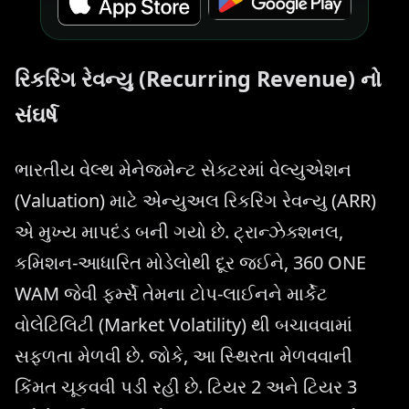
રિકરિંગ રેવન્યુ (Recurring Revenue) નો
સંઘર્ષ
ભારતીય વેલ્થ મેનેજમેન્ટ સેક્ટરમાં વેલ્યુએશન
(Valuation) માટે એન્યુઅલ રિકરિંગ રેવન્યુ (ARR)
એ મુખ્ય માપદંડ બની ગયો છે. ટ્રાન્ઝેક્શનલ,
કમિશન-આધારિત મોડેલોથી દૂર જઈને, 360 ONE
WAM જેવી ફર્મ્સે તેમના ટોપ-લાઈનને માર્કેટ
વોલેટિલિટી (Market Volatility) થી બચાવવામાં
સફળતા મેળવી છે. જોકે, આ સ્થિરતા મેળવવાની
કિંમત ચૂકવવી પડી રહી છે. ટિયર 2 અને ટિયર 3