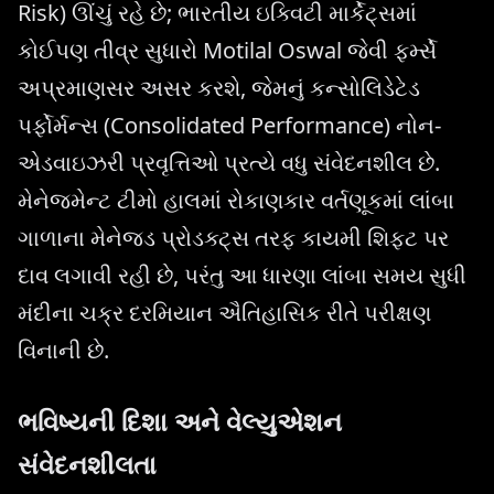
Risk) ઊંચું રહે છે; ભારતીય ઇક્વિટી માર્કેટ્સમાં
કોઈપણ તીવ્ર સુધારો Motilal Oswal જેવી ફર્મ્સે
અપ્રમાણસર અસર કરશે, જેમનું કન્સોલિડેટેડ
પર્ફોર્મન્સ (Consolidated Performance) નોન-
એડવાઇઝરી પ્રવૃત્તિઓ પ્રત્યે વધુ સંવેદનશીલ છે.
મેનેજમેન્ટ ટીમો હાલમાં રોકાણકાર વર્તણૂકમાં લાંબા
ગાળાના મેનેજ્ડ પ્રોડક્ટ્સ તરફ કાયમી શિફ્ટ પર
દાવ લગાવી રહી છે, પરંતુ આ ધારણા લાંબા સમય સુધી
મંદીના ચક્ર દરમિયાન ઐતિહાસિક રીતે પરીક્ષણ
વિનાની છે.
ભવિષ્યની દિશા અને વેલ્યુએશન
સંવેદનશીલતા