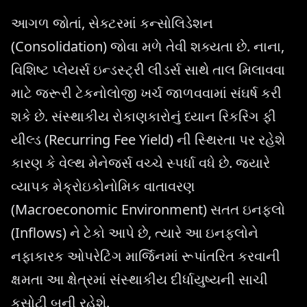
આગળ જોતાં, સેક્ટરમાં કન્સોલિડેશન
(Consolidation) જોવા મળે તેવી શક્યતા છે. નાના,
વિશિષ્ટ પ્લેયર્સ ઇન્ડસ્ટ્રી લીડર્સ સાથે તાલ મિલાવવા
માટે જરૂરી ટેકનોલોજી ખર્ચ જાળવવામાં સંઘર્ષ કરી
શકે છે. સંસ્થાકીય રોકાણકારોનું ધ્યાન રિકરિંગ ફી
યીલ્ડ (Recurring Fee Yield) ની સ્થિરતા પર રહેશે
કારણ કે વેલ્થ મેનેજર્સ વચ્ચે સ્પર્ધા વધે છે. જ્યારે
વ્યાપક મેક્રોઇકોનોમિક વાતાવરણ
(Macroeconomic Environment) સતત ઇનફ્લો
(Inflows) ને ટેકો આપે છે, ત્યારે આ ઇનફ્લોને
નફાકારક ઓપરેટિંગ માર્જિનમાં રૂપાંતરિત કરવાની
ક્ષમતા આ ક્ષેત્રમાં સંસ્થાકીય દીર્ધાયુષ્યની સાચી
કસોટી બની રહેશે.