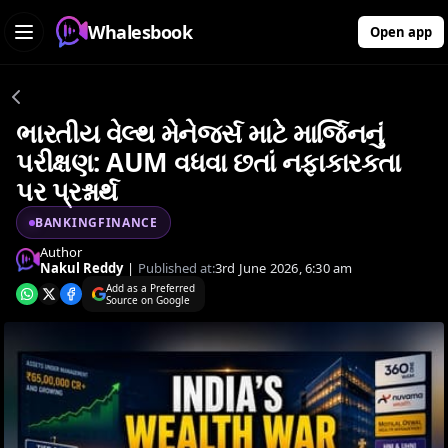
Whalesbook
Open app
ભારતીય વેલ્થ મેનેજર્સ માટે માર્જિનનું
પરીક્ષણ: AUM વધવા છતાં નફાકારકતા
પર પ્રશ્નાર્થ
BANKINGFINANCE
Author
Nakul Reddy
|
Published at:
3rd June 2026, 6:30 am
Add as a Preferred
Source on Google