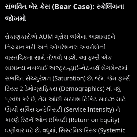
સંભવિત બેર કેસ (Bear Case): સ્કેલિંગના
જોખમો
રોકાણકારોએ AUM ગ્રોથ અંગેના આશાવાદને
નિયમનકારી અને ઓપરેશનલ અવરોધોની
વાસ્તવિકતા સામે તોળવો પડશે. આ ફર્મ્સે એક
સામાન્ય નબળાઈ અલ્ટ્રા-હાઈ-નેટ-વર્થ સેગમેન્ટમાં
સંભવિત સેચ્યુરેશન (Saturation) છે. જેમ જેમ ફર્મ્સે
ટિયર 2 ડેમોગ્રાફિક્સ (Demographics) માં વધુ
પ્રવેશ કરે છે, તેમ ઓછી સરેરાશ ટિકિટ સાઇઝ માટે
ઊંચી સર્વિસ ઇન્ટેન્સિટી (Service Intensity) ને
કારણે રિટર્ન ઓન ઇક્વિટી (Return on Equity)
ઘણીવાર ઘટે છે. વધુમાં, સિસ્ટમિક રિસ્ક (Systemic