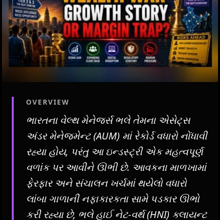
OVERVIEW
ભારતના વેલ્થ મેનેજર્સ ભલે તેમના એસેટ્સ
અંડર મેનેજમેન્ટ (AUM) માં રેકોર્ડ વધારો નોંધાવી
રહ્યા હોય, પરંતુ આ ઇન્ડસ્ટ્રી એક મહત્વપૂર્ણ
વળાંક પર આવીને ઊભી છે. આવકના માળખામાં
ફેરફાર અને સંચાલન ખર્ચમાં થયેલો વધારો
લાંબા ગાળાની નફાકારકતા સામે પડકાર ઊભો
કરી રહ્યા છે, ભલે હાઈ નેટ-વર્થ (HNI) ક્લાયન્ટ