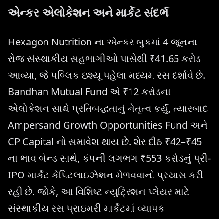
એન્કર એલોકેશન અને માર્કેટ સંદર્ભ
Hexagon Nutrition ના એન્કર બુકમાં 4 જૂનના
રોજ સંસ્થાકીય સહભાગીઓ પાસેથી ₹41.65 કરોડ
આવ્યા, જે પબ્લિક ઇશ્યૂ પહેલા મધ્યમ રસ દર્શાવે છે.
Bandhan Mutual Fund એ ₹12 કરોડના
એલોકેશન સાથે પ્રતિબદ્ધતાનું નેતૃત્વ કર્યું, ત્યારબાદ
Ampersand Growth Opportunities Fund અને
CP Capital નો સમાવેશ થાય છે. શેર દીઠ ₹42–₹45
ના ભાવ બેન્ડ સાથે, કંપની લગભગ ₹553 કરોડનું પ્રી-
IPO માર્કેટ કેપિટલાઇઝેશન મેળવવાનો પ્રયાસ કરી
રહી છે. જોકે, આ વિશિષ્ટ ન્યુટ્રિશન પ્લેયર માટે
સંસ્થાકીય રસ પ્રાઇમરી માર્કેટમાં વ્યાપક