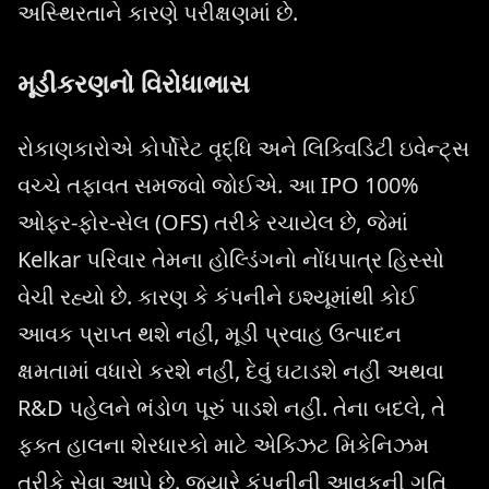
અસ્થિરતાને કારણે પરીક્ષણમાં છે.
મૂડીકરણનો વિરોધાભાસ
રોકાણકારોએ કોર્પોરેટ વૃદ્ધિ અને લિક્વિડિટી ઇવેન્ટ્સ
વચ્ચે તફાવત સમજવો જોઈએ. આ IPO 100%
ઓફર-ફોર-સેલ (OFS) તરીકે રચાયેલ છે, જેમાં
Kelkar પરિવાર તેમના હોલ્ડિંગનો નોંધપાત્ર હિસ્સો
વેચી રહ્યો છે. કારણ કે કંપનીને ઇશ્યૂમાંથી કોઈ
આવક પ્રાપ્ત થશે નહીં, મૂડી પ્રવાહ ઉત્પાદન
ક્ષમતામાં વધારો કરશે નહીં, દેવું ઘટાડશે નહીં અથવા
R&D પહેલને ભંડોળ પૂરું પાડશે નહીં. તેના બદલે, તે
ફક્ત હાલના શેરધારકો માટે એક્ઝિટ મિકેનિઝમ
તરીકે સેવા આપે છે. જ્યારે કંપનીની આવકની ગતિ