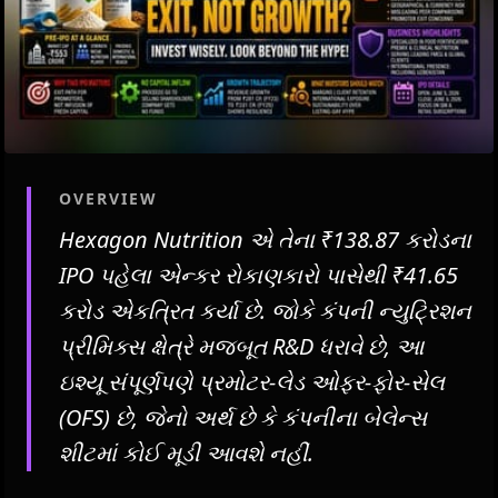
OVERVIEW
Hexagon Nutrition એ તેના ₹138.87 કરોડના
IPO પહેલા એન્કર રોકાણકારો પાસેથી ₹41.65
કરોડ એકત્રિત કર્યા છે. જોકે કંપની ન્યુટ્રિશન
પ્રીમિક્સ ક્ષેત્રે મજબૂત R&D ધરાવે છે, આ
ઇશ્યૂ સંપૂર્ણપણે પ્રમોટર-લેડ ઓફર-ફોર-સેલ
(OFS) છે, જેનો અર્થ છે કે કંપનીના બેલેન્સ
શીટમાં કોઈ મૂડી આવશે નહીં.