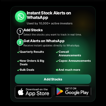
Instant Stock Alerts on
WhatsApp
Used by 10,000+ active investors
Add Stocks
1
Select the stocks you want to track in real time.
Get Alerts on WhatsApp
2
Receive instant updates directly to WhatsApp.
✓
✓
Quarterly Results
Concall
Announcements
✓
✓
New Orders & Big
Capex Announcements
Deals
✓
✦
Bulk Deals
And much more
Add Stocks