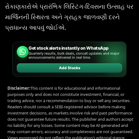
રોકાણકારોએ પ્રારંભિક લિસ્ટિંગ-દિવસના ઉત્સાહ પર
માર્જિનની સ્થિરતા અને ગ્રાહક જાળવણી દરને
પ્રાધાન્ય આપવું જોઈએ.
Get stock alerts instantly on WhatsApp
Quarterly results, bulk deals, concall updates and major
announcements delivered in real time.
Add Stocks
Disclaimer:
This content is for educational and informational
purposes only and does not constitute investment, financial, or
trading advice, nor a recommendation to buy or sell any securities.
Readers should consult a SEBI-registered advisor before making
investment decisions, as markets involve risk and past performance
does not guarantee future results. The publisher and authors accept
no liability for any losses. Some content may be AI-generated and
may contain errors; accuracy and completeness are not guaranteed.
Views expressed do not reflect the publication’s editorial stance.