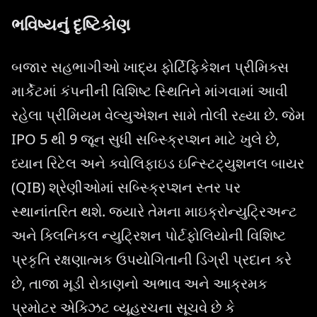
ભવિષ્યનું દૃષ્ટિકોણ
બજાર સહભાગીઓ ખાદ્ય ફોર્ટિફિકેશન પ્રીમિક્સ
માર્કેટમાં કંપનીની વિશિષ્ટ સ્થિતિને માંગવામાં આવી
રહેલા પ્રીમિયમ વેલ્યુએશન સામે તોલી રહ્યા છે. જેમ
IPO 5 થી 9 જૂન સુધી સબ્સ્ક્રિપ્શન માટે ખુલે છે,
ધ્યાન રિટેલ અને ક્વોલિફાઇડ ઇન્સ્ટિટ્યુશનલ બાયર
(QIB) શ્રેણીઓમાં સબ્સ્ક્રિપ્શન સ્તર પર
સ્થાનાંતરિત થશે. જ્યારે તેમના માઇક્રોન્યુટ્રિઅન્ટ
અને ક્લિનિકલ ન્યુટ્રિશન પોર્ટફોલિયોની વિશિષ્ટ
પ્રકૃતિ રક્ષણાત્મક ઉપયોગિતાની ડિગ્રી પ્રદાન કરે
છે, તાજા મૂડી રોકાણનો અભાવ અને આક્રમક
પ્રમોટર એક્ઝિટ વ્યૂહરચના સૂચવે છે કે