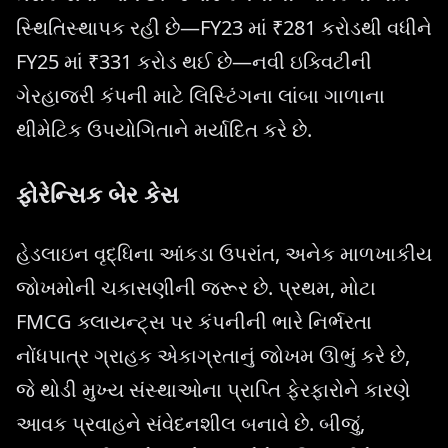
સ્થિતિસ્થાપક રહી છે—FY23 માં ₹281 કરોડથી વધીને
FY25 માં ₹331 કરોડ થઈ છે—નવી ઇક્વિટીની
ગેરહાજરી કંપની માટે લિસ્ટિંગના લાંબા ગાળાના
થીમેટિક ઉપયોગિતાને મર્યાદિત કરે છે.
ફોરેન્સિક બેર કેસ
હેડલાઇન વૃદ્ધિના આંકડા ઉપરાંત, અનેક માળખાકીય
જોખમોની ચકાસણીની જરૂર છે. પ્રથમ, મોટા
FMCG ક્લાયન્ટ્સ પર કંપનીની ભારે નિર્ભરતા
નોંધપાત્ર ગ્રાહક એકાગ્રતાનું જોખમ ઊભું કરે છે,
જે થોડી મુખ્ય સંસ્થાઓના પ્રાપ્તિ ફેરફારોને કારણે
આવક પ્રવાહને સંવેદનશીલ બનાવે છે. બીજું,