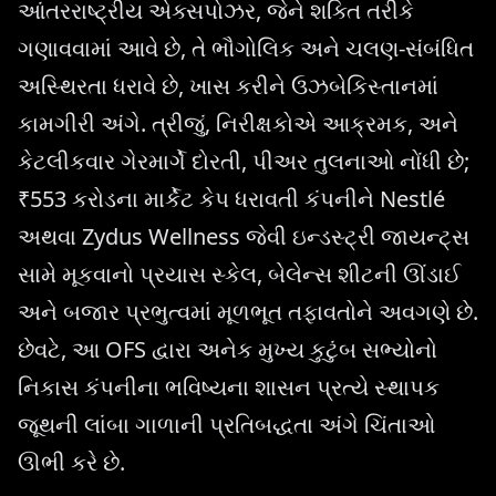
આંતરરાષ્ટ્રીય એક્સપોઝર, જેને શક્તિ તરીકે
ગણાવવામાં આવે છે, તે ભૌગોલિક અને ચલણ-સંબંધિત
અસ્થિરતા ધરાવે છે, ખાસ કરીને ઉઝબેકિસ્તાનમાં
કામગીરી અંગે. ત્રીજું, નિરીક્ષકોએ આક્રમક, અને
કેટલીકવાર ગેરમાર્ગે દોરતી, પીઅર તુલનાઓ નોંધી છે;
₹553 કરોડના માર્કેટ કેપ ધરાવતી કંપનીને Nestlé
અથવા Zydus Wellness જેવી ઇન્ડસ્ટ્રી જાયન્ટ્સ
સામે મૂકવાનો પ્રયાસ સ્કેલ, બેલેન્સ શીટની ઊંડાઈ
અને બજાર પ્રભુત્વમાં મૂળભૂત તફાવતોને અવગણે છે.
છેવટે, આ OFS દ્વારા અનેક મુખ્ય કુટુંબ સભ્યોનો
નિકાસ કંપનીના ભવિષ્યના શાસન પ્રત્યે સ્થાપક
જૂથની લાંબા ગાળાની પ્રતિબદ્ધતા અંગે ચિંતાઓ
ઊભી કરે છે.