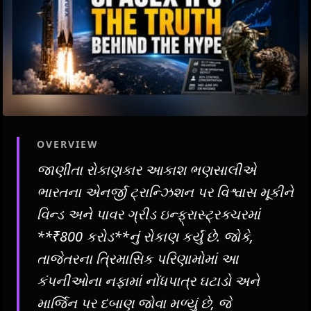
OVERVIEW
જાણીતા રોકાણકાર આકાશ ભણસાલીએ
ભારતના એનર્જી ટ્રાન્ઝિશન પર વિશ્વાસ મૂકીને
વિન્ડ અને પાવર ગ્રીડ ઇન્ફ્રાસ્ટ્રક્ચરમાં
**₹800 કરોડ**નું રોકાણ કર્યું છે. જોકે,
તાજેતરના ત્રિમાસિક પરિણામોમાં આ
કંપનીઓના નફામાં નોંધપાત્ર ઘટાડો અને
માર્જિન પર દબાણ જોવા મળ્યું છે, જે