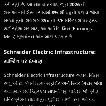
કરી રહી છે. આ સમાચાર બાદ, જૂન
2026
ની
શરૂઆતમાં શેરના ભાવમાં
8%
થી વધુનો ઘટાડો જોવા
મળ્યો હતો. લગભગ
35x
ના P/E મલ્ટિપલ પર ટ્રેડ
થઈ રહેલા શેર માટે, આ અર્નિંગ મિસ (Earnings
Miss) મૂલ્યાંકન એક મોટો પડકાર છે.
Schneider Electric Infrastructure:
માર્જિન પર દબાણ
Schneider Electric Infrastructure અલગ ચિત્ર
રજૂ કરે છે. કંપની ટ્રાન્સફોર્મર અને સ્વિચગિયર જેવા
આવશ્યક ઇલેક્ટ્રિકલ સાધનો પૂરા પાડે છે, જે ગ્રીડ
ઇન્ટિગ્રેશન માટે મહત્વપૂર્ણ છે. તાજેતરના આંકડા