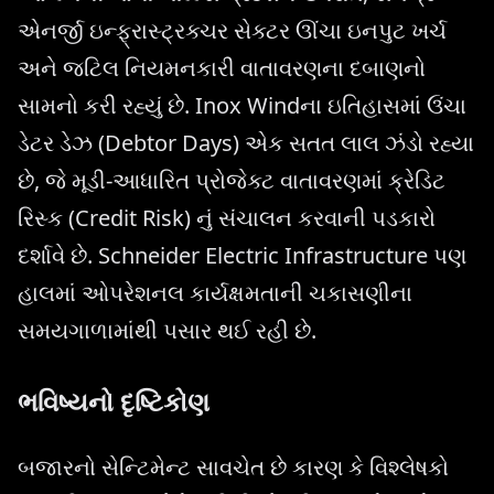
એનર્જી ઇન્ફ્રાસ્ટ્રક્ચર સેક્ટર ઊંચા ઇનપુટ ખર્ચ
અને જટિલ નિયમનકારી વાતાવરણના દબાણનો
સામનો કરી રહ્યું છે. Inox Windના ઇતિહાસમાં ઉંચા
ડેટર ડેઝ (Debtor Days) એક સતત લાલ ઝંડો રહ્યા
છે, જે મૂડી-આધારિત પ્રોજેક્ટ વાતાવરણમાં ક્રેડિટ
રિસ્ક (Credit Risk) નું સંચાલન કરવાની પડકારો
દર્શાવે છે. Schneider Electric Infrastructure પણ
હાલમાં ઓપરેશનલ કાર્યક્ષમતાની ચકાસણીના
સમયગાળામાંથી પસાર થઈ રહી છે.
ભવિષ્યનો દૃષ્ટિકોણ
બજારનો સેન્ટિમેન્ટ સાવચેત છે કારણ કે વિશ્લેષકો