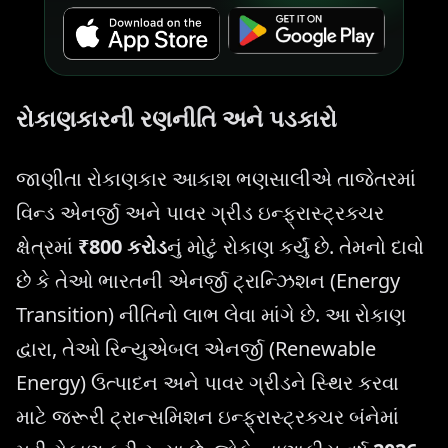
રોકાણકારની રણનીતિ અને પડકારો
જાણીતા રોકાણકાર આકાશ ભણસાલીએ તાજેતરમાં
વિન્ડ એનર્જી અને પાવર ગ્રીડ ઇન્ફ્રાસ્ટ્રક્ચર
ક્ષેત્રમાં
₹800 કરોડ
નું મોટું રોકાણ કર્યું છે. તેમનો દાવો
છે કે તેઓ ભારતની એનર્જી ટ્રાન્ઝિશન (Energy
Transition) નીતિનો લાભ લેવા માંગે છે. આ રોકાણ
દ્વારા, તેઓ રિન્યુએબલ એનર્જી (Renewable
Energy) ઉત્પાદન અને પાવર ગ્રીડને સ્થિર કરવા
માટે જરૂરી ટ્રાન્સમિશન ઇન્ફ્રાસ્ટ્રક્ચર બંનેમાં