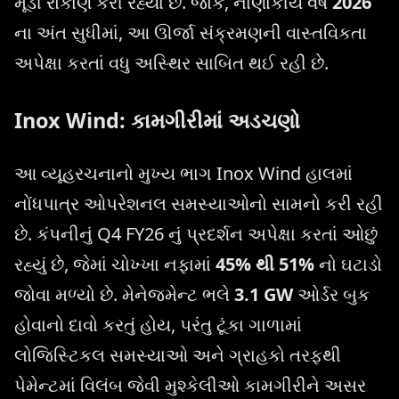
મૂડી રોકાણ કરી રહ્યા છે. જોકે, નાણાકીય વર્ષ
2026
ના અંત સુધીમાં, આ ઊર્જા સંક્રમણની વાસ્તવિકતા
અપેક્ષા કરતાં વધુ અસ્થિર સાબિત થઈ રહી છે.
Inox Wind: કામગીરીમાં અડચણો
આ વ્યૂહરચનાનો મુખ્ય ભાગ Inox Wind હાલમાં
નોંધપાત્ર ઓપરેશનલ સમસ્યાઓનો સામનો કરી રહી
છે. કંપનીનું Q4 FY26 નું પ્રદર્શન અપેક્ષા કરતાં ઓછું
રહ્યું છે, જેમાં ચોખ્ખા નફામાં
45% થી 51%
નો ઘટાડો
જોવા મળ્યો છે. મેનેજમેન્ટ ભલે
3.1 GW
ઓર્ડર બુક
હોવાનો દાવો કરતું હોય, પરંતુ ટૂંકા ગાળામાં
લોજિસ્ટિકલ સમસ્યાઓ અને ગ્રાહકો તરફથી
પેમેન્ટમાં વિલંબ જેવી મુશ્કેલીઓ કામગીરીને અસર