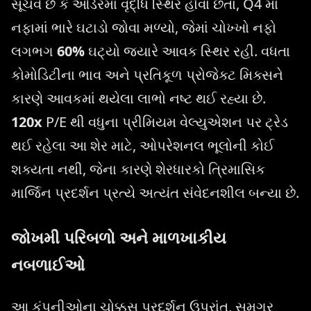
સૂચવે છે કે ઓર્ડરમાં વૃદ્ધિ સ્થિર હોવા છતાં, Q4 માં
નફામાં ભારે ઘટાડો જોવા મળ્યો, જેમાં ચોખ્ખો નફો
લગભગ
60%
ઘટ્યો જ્યારે આવક સ્થિર રહી. વધતા
કોમોડિટીના ભાવ અને પ્રતિકૂળ પ્રોજેક્ટ મિક્સને
કારણે આવકમાં થયેલા લાભો નષ્ટ થઈ રહ્યા છે.
120x
P/E થી વધુના પ્રીમિયમ વેલ્યુએશન પર ટ્રેડ
થઈ રહેલા આ શેર માટે, ઓપરેશનલ ભૂલોની કોઈ
શક્યતા નથી, જેના કારણે શેરધારકો ત્રિમાસિક
માર્જિન પ્રદર્શન પ્રત્યે અત્યંત સંવેદનશીલ બન્યા છે.
જોખમી પરિબળો અને માળખાકીય
નબળાઈઓ
આ કંપનીઓના ચોક્કસ પ્રદર્શન ઉપરાંત, સમગ્ર