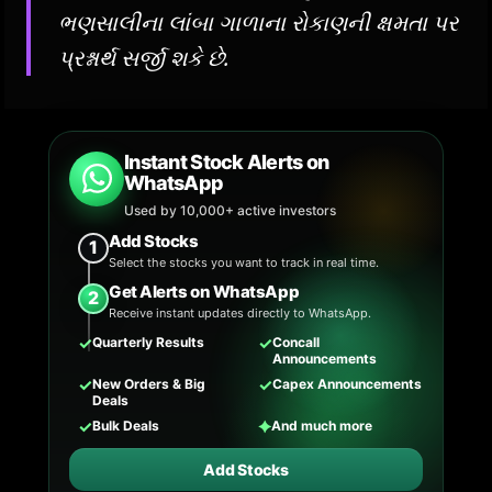
ભણસાલીના લાંબા ગાળાના રોકાણની ક્ષમતા પર
પ્રશ્નાર્થ સર્જી શકે છે.
Instant Stock Alerts on
WhatsApp
Used by 10,000+ active investors
Add Stocks
1
Select the stocks you want to track in real time.
Get Alerts on WhatsApp
2
Receive instant updates directly to WhatsApp.
✓
✓
Quarterly Results
Concall
Announcements
✓
✓
New Orders & Big
Capex Announcements
Deals
✓
✦
Bulk Deals
And much more
Add Stocks