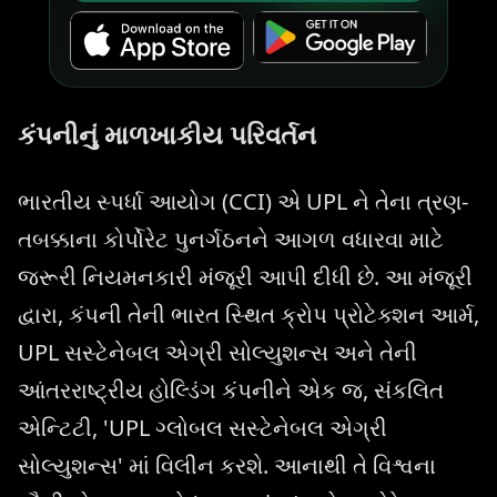
કંપનીનું માળખાકીય પરિવર્તન
ભારતીય સ્પર્ધા આયોગ (CCI) એ UPL ને તેના ત્રણ-
તબક્કાના કોર્પોરેટ પુનર્ગઠનને આગળ વધારવા માટે
જરૂરી નિયમનકારી મંજૂરી આપી દીધી છે. આ મંજૂરી
દ્વારા, કંપની તેની ભારત સ્થિત ક્રોપ પ્રોટેક્શન આર્મ,
UPL સસ્ટેનેબલ એગ્રી સોલ્યુશન્સ અને તેની
આંતરરાષ્ટ્રીય હોલ્ડિંગ કંપનીને એક જ, સંકલિત
એન્ટિટી, 'UPL ગ્લોબલ સસ્ટેનેબલ એગ્રી
સોલ્યુશન્સ' માં વિલીન કરશે. આનાથી તે વિશ્વના