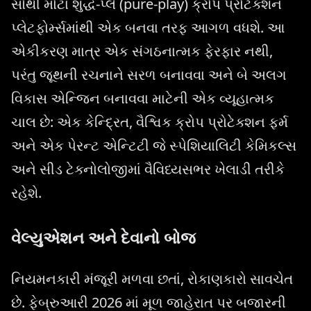
સૌથી મોટા શુદ્ધ-પ્લે (pure-play) ક્રોપ પ્રોટેક્શન
પ્લેટફોર્મ્સમાંથી એક બનવા તરફ આગળ વધશે. આ
એકીકરણ માત્ર એક સંગઠનાત્મક ફેરફાર નથી,
પરંતુ જૂથની રચનાને સરળ બનાવવા અને બે અલગ
વિકાસ એન્જિન બનાવવા માટેની એક વ્યૂહાત્મક
ચાલ છે: એક કેન્દ્રિત, વૈશ્વિક ક્રોપ પ્રોટેક્શન ફર્મ
અને એક પેરન્ટ એન્ટિટી જે સ્પેશિયાલિટી કેમિકલ્સ
અને સીડ ટેક્નોલોજીમાં વૈવિધ્યસભર ખેલાડી તરીકે
રહેશે.
વેલ્યુએશન અને દેવાનો બોજ
નિયમનકારી મંજૂરી મળવા છતાં, રોકાણકારો સાવચેત
છે. ફેબ્રુઆરી 2026 માં મૂળ જાહેરાત પર બજારની