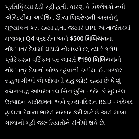
પ્રતિક્રિયા ઠંડી રહી હતી, કારણ કે વિશ્લેષકો નવી
એન્ટિટીમાં અપેક્ષિત ઊંચા લિવરેજની અસરોનું
મૂલ્યાંકન કરી રહ્યા હતા. જ્યારે UPL એ તાજેતરમાં
મજબૂત Q4 પ્રદર્શન અને
$500 મિલિયન
ના
નોંધપાત્ર દેવામાં ઘટાડો નોંધાવ્યો છે, ત્યારે ક્રોપ
પ્રોટેક્શન વર્ટિકલ પર આશરે
₹190 બિલિયન
નો
નોંધપાત્ર દેવાનો બોજ રહેવાની અપેક્ષા છે. બજાર
સહભાગીઓ એ જોવાની રાહ જોઈ રહ્યા છે કે શું
વચનબદ્ધ ઓપરેશનલ સિનર્જીસ - જેમ કે સુધારેલ
ઉત્પાદન કાર્યક્ષમતા અને સુવ્યવસ્થિત R&D - ખરેખર
હાલના દેવાના ભારને સરભર કરી શકે છે અને લાંબા
ગાળાની મૂડી જરૂરિયાતોને સંતોષી શકે છે.