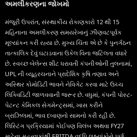
અમલીકરણના જોખમો
મંજૂરી ઉપરાંત, સંસ્થાકીય રોકાણકારો 12 થી 15
મહિનાના અમલીકરણ સમયરેખાનું ઝીણવટપૂર્વક
મૂલ્યાંકન કરી રહ્યા છે. મુખ્ય ચિંતા એ છે કે પુનર્ગઠન
તાત્કાલિક દેવું ઘટાડવાના ઉકેલ વિના જટિલતા વધારે
છે. સ્વચ્છ બેલેન્સ શીટ ધરાવતી કંપનીઓની તુલનામાં,
UPL ની વ્યૂહરચનાને પ્રાદેશિક કૃષિ તણાવ અને
અસ્થિર કોમોડિટી ભાવને નેવિગેટ કરવા માટે ઉચ્ચ
લિક્વિડિટી જાળવવાની જરૂર છે. વધુમાં, કંપની પોસ્ટ-
પેટન્ટ કેમિકલ સેગમેન્ટ્સમાં, ખાસ કરીને
બ્રાઝિલમાં, ભાવ દબાણનો સામનો કરી રહી છે.
લિસ્ટિંગ પ્રક્રિયામાં કોઈપણ વિલંબ અથવા FY27
માટેના મહત્વાકાંક્ષી EBITDA વૃદ્ધિ લક્ષ્યાંકોને પૂર્ણ