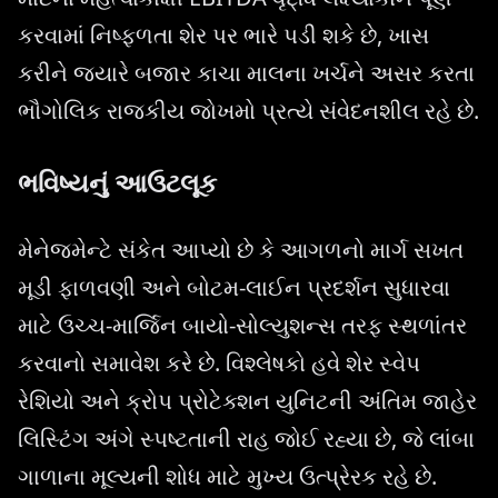
કરવામાં નિષ્ફળતા શેર પર ભારે પડી શકે છે, ખાસ
કરીને જ્યારે બજાર કાચા માલના ખર્ચને અસર કરતા
ભૌગોલિક રાજકીય જોખમો પ્રત્યે સંવેદનશીલ રહે છે.
ભવિષ્યનું આઉટલૂક
મેનેજમેન્ટે સંકેત આપ્યો છે કે આગળનો માર્ગ સખત
મૂડી ફાળવણી અને બોટમ-લાઈન પ્રદર્શન સુધારવા
માટે ઉચ્ચ-માર્જિન બાયો-સોલ્યુશન્સ તરફ સ્થળાંતર
કરવાનો સમાવેશ કરે છે. વિશ્લેષકો હવે શેર સ્વેપ
રેશિયો અને ક્રોપ પ્રોટેક્શન યુનિટની અંતિમ જાહેર
લિસ્ટિંગ અંગે સ્પષ્ટતાની રાહ જોઈ રહ્યા છે, જે લાંબા
ગાળાના મૂલ્યની શોધ માટે મુખ્ય ઉત્પ્રેરક રહે છે.