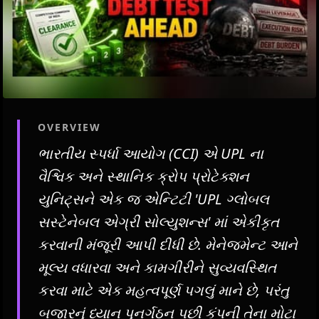
OVERVIEW
ભારતીય સ્પર્ધા આયોગ (CCI) એ UPL ના
વૈશ્વિક અને સ્થાનિક ક્રોપ પ્રોટેક્શન
યુનિટ્સને એક જ એન્ટિટી 'UPL ગ્લોબલ
સસ્ટેનેબલ એગ્રી સોલ્યુશન્સ' માં એકીકૃત
કરવાની મંજૂરી આપી દીધી છે. મેનેજમેન્ટ આને
મૂલ્ય વધારવા અને કામગીરીને સુવ્યવસ્થિત
કરવા માટે એક મહત્વપૂર્ણ પગલું માને છે, પરંતુ
બજારનું ધ્યાન પુનર્ગઠન પછી કંપની તેના મોટા