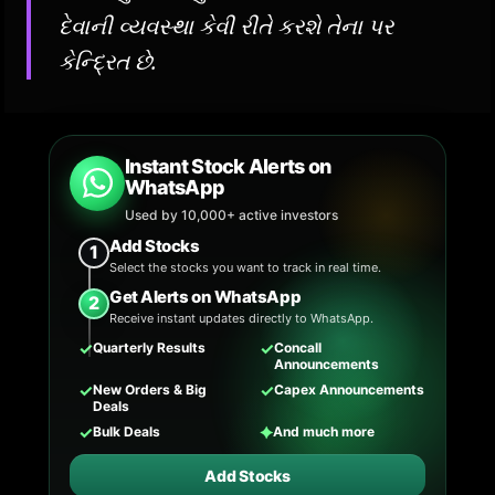
દેવાની વ્યવસ્થા કેવી રીતે કરશે તેના પર
કેન્દ્રિત છે.
Instant Stock Alerts on
WhatsApp
Used by 10,000+ active investors
Add Stocks
1
Select the stocks you want to track in real time.
Get Alerts on WhatsApp
2
Receive instant updates directly to WhatsApp.
✓
✓
Quarterly Results
Concall
Announcements
✓
✓
New Orders & Big
Capex Announcements
Deals
✓
✦
Bulk Deals
And much more
Add Stocks