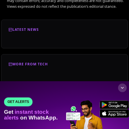
may contain errors; accuracy and completeness are not guaranteed.
Views expressed do not reflect the publication’s editorial stance.
LATEST NEWS
MORE FROM TECH
GET ALERTS
Get
instant stock
alerts
on WhatsApp.