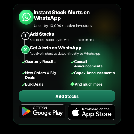
Instant Stock Alerts on
WhatsApp
Used by 10,000+ active investors
Add Stocks
1
Select the stocks you want to track in real time.
Get Alerts on WhatsApp
2
Receive instant updates directly to WhatsApp.
✓
✓
Quarterly Results
Concall
Announcements
✓
✓
New Orders & Big
Capex Announcements
Deals
✓
✦
Bulk Deals
And much more
Add Stocks