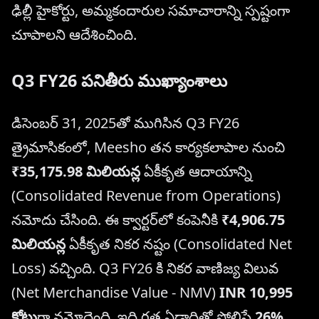
ఢిల్లీ హైకోర్టు, అమ్మకందారుల సమాచారాన్ని స్పష్టంగా
చూపాలని ఆదేశించింది.
Q3 FY26 పనితీరు ముఖ్యాంశాలు
డిసెంబర్ 31, 2025తో ముగిసిన Q3 FY26
త్రైమాసికంలో, Meesho తన కార్యకలాపాల నుంచి
₹35,175.98 మిలియన్ల
ఏకీకృత ఆదాయాన్ని
(Consolidated Revenue from Operations)
నమోదు చేసింది. ఈ క్వార్టర్‌లో కంపెనీకి
₹4,906.75
మిలియన్ల
ఏకీకృత నికర నష్టం (Consolidated Net
Loss) వచ్చింది. Q3 FY26 కి నికర వాణిజ్య విలువ
(Net Merchandise Value - NMV)
INR 10,995
కోట్లు
గా నమోదైంది, ఇది గత ఏడాదితో పోలిస్తే
26%