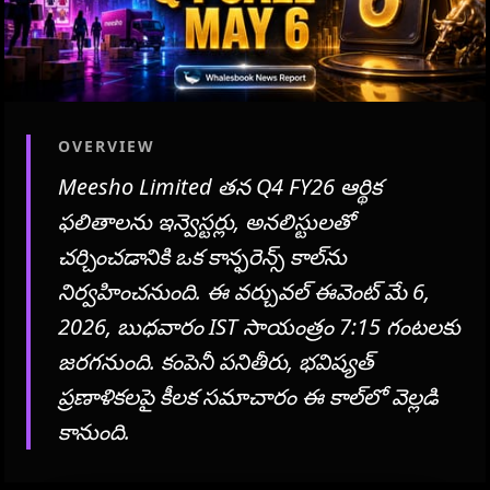
OVERVIEW
Meesho Limited తన Q4 FY26 ఆర్థిక
ఫలితాలను ఇన్వెస్టర్లు, అనలిస్టులతో
చర్చించడానికి ఒక కాన్ఫరెన్స్ కాల్‌ను
నిర్వహించనుంది. ఈ వర్చువల్ ఈవెంట్ మే 6,
2026, బుధవారం IST సాయంత్రం 7:15 గంటలకు
జరగనుంది. కంపెనీ పనితీరు, భవిష్యత్
ప్రణాళికలపై కీలక సమాచారం ఈ కాల్‌లో వెల్లడి
కానుంది.