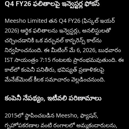
Q4 FY26 ఫలితాలపై ఇన్వెస్టర్ల ఫోకస్
Meesho Limited తన Q4 FY26 (ఫిస్కల్ ఇయర్
2026) ఆర్థిక ఫలితాలను ఇన్వెస్టర్లు, అనలిస్టులతో
చర్చించడానికి ఒక వర్చువల్ కాన్ఫరెన్స్ కాల్‌ను
నిర్వహించనుంది. ఈ మీటింగ్ మే 6, 2026, బుధవారం
IST సాయంత్రం 7:15 గంటలకు ప్రారంభమవుతుంది. ఈ
కాల్‌లో కంపెనీ పనితీరు, భవిష్యత్ ప్రణాళికలపై
మేనేజ్‌మెంట్ కీలక సమాచారం వెల్లడించనుంది.
కంపెనీ నేపథ్యం, ఇటీవలి పరిణామాలు
2015లో స్థాపించబడిన Meesho, ఫ్యాషన్,
గృహోపకరణాల వంటి రంగాలలో అమ్మకందారులను,