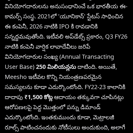
వినియోగదారులను అనుసంధానించే ఒక భారతీయ ఈ-
కామర్స్ సంస్థ. 2021లో 'యూనికాన్' స్టేటస్ సాధించిన
ఈ కంపెనీ, 2026 నాటికి IPO కి రావడానికి
సన్నద్ధమవుతోంది. ఇటీవలి అప్‌డేట్స్ ప్రకారం, Q3 FY26
నాటికి కంపెనీ వార్షిక లావాదేవీలు జరిపే
వినియోగదారుల సంఖ్య (Annual Transacting
User Base)
250 మిలియన్లను
దాటింది. అయితే,
Meesho ఇటీవల కొన్ని నియంత్రణపరమైన
సమస్యలను కూడా ఎదుర్కొంటోంది. FY22-23 కాలానికి
దాదాపు
₹1,500 కోట్ల
ఆదాయం తక్కువగా చూపినట్లు
ఆరోపణలపై పెద్ద మొత్తంలో పన్ను డిమాండ్
ఎదుర్కొంటోంది. ఇంతకుముందు కూడా, మెట్రాలజీ
రూల్స్ పాటించనందుకు నోటీసులు అందుకుంది, అలాగే