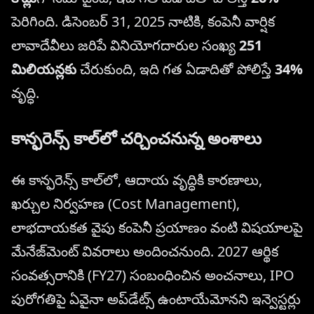
పెరిగింది. డిసెంబర్ 31, 2025 నాటికి, కంపెనీ వార్షిక
లావాదేవీలు జరిపే వినియోగదారుల సంఖ్య
251
మిలియన్లకు
చేరుకుంది, ఇది గత ఏడాదితో పోలిస్తే
34%
వృద్ధి.
కాన్ఫరెన్స్ కాల్‌లో చర్చించనున్న అంశాలు
ఈ కాన్ఫరెన్స్ కాల్‌లో, ఆదాయ వృద్ధికి కారణాలు,
ఖర్చుల నిర్వహణ (Cost Management),
లాభదాయకత వైపు కంపెనీ ప్రయాణం వంటి విషయాలపై
మేనేజ్‌మెంట్ వివరాలు అందించనుంది. 2027 ఆర్థిక
సంవత్సరానికి (FY27) సంబంధించిన అంచనాలు, IPO
పురోగతిపై ఏవైనా అప్‌డేట్స్ ఉంటాయేమోనని ఇన్వెస్టర్లు