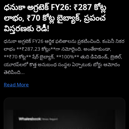
ధనుకా అగ్రటెక్ FY26: ₹287 కోట్ల
లాభం, ₹70 కోట్ల బైబ్యాక్, ప్రపంచ
విస్తరణకు రెడీ!
ధనుకా అగ్రటెక్ FY26 ఆర్థిక ఫలితాలను ప్రకటించింది. కంపెనీ నికర
లాభం **₹287.23 కోట్లు**గా నమోదైంది. అంతేకాకుండా,
**₹70 కోట్ల** షేర్ బైబ్యాక్, **100%** తుది డివిడెండ్, బ్రెజిల్,
యూరప్‌లలో కొత్త అనుబంధ సంస్థల ఏర్పాటుకు బోర్డు ఆమోదం
తెలిపింది...
Read More