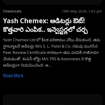
Chemicals
19th May 2026, 1:02 pm
Yash Chemex: ఆడిటర్లు ఔట్!
కొత్తవారి ఎంపిక.. ఇన్వెస్టర్లలో చర్చ
Yash Chemex Ltd లో కీలక పరిణామం చోటు చేసుకుంది. తమ
స్టాట్యూటరీ ఆడిటర్లు M/s S. L. Patel & Co. గడువు ముగిసిన
Peer Review Certificate కారణంగా తమ పదవికి రాజీనామా
చేయడంతో, కంపెనీ బోర్డు M/s TRS & Associates ని కొత్త
ఆడిటర్లుగా నియమించింది. అ...
Read More