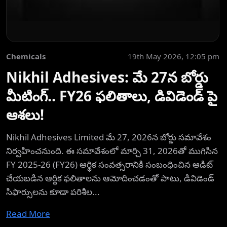
Chemicals
19th May 2026, 12:05 pm
Nikhil Adhesives: మే 27న బోర్డు
మీటింగ్.. FY26 ఫలితాలు, డివిడెండ్ పై
ఆశలు!
Nikhil Adhesives Limited మే 27, 2026న బోర్డు సమావేశం
నిర్వహించనుంది. ఈ సమావేశంలో మార్చి 31, 2026తో ముగిసిన
FY 2025-26 (FY26) ఆర్థిక సంవత్సరానికి సంబంధించిన ఆడిట్
చేయబడిన ఆర్థిక ఫలితాలను ఆమోదించడంతో పాటు, డివిడెండ్
సిఫార్సులను కూడా పరిశీల...
Read More