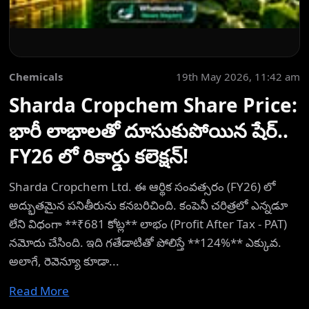
Chemicals
19th May 2026, 11:42 am
Sharda Cropchem Share Price:
భారీ లాభాలతో దూసుకుపోయిన షేర్..
FY26 లో రికార్డు కలెక్షన్!
Sharda Cropchem Ltd. ఈ ఆర్థిక సంవత్సరం (FY26) లో
అద్భుతమైన పనితీరును కనబరిచింది. కంపెనీ చరిత్రలో ఎన్నడూ
లేని విధంగా **₹681 కోట్ల** లాభం (Profit After Tax - PAT)
నమోదు చేసింది. ఇది గతేడాటితో పోలిస్తే **124%** ఎక్కువ.
అలాగే, రెవెన్యూ కూడా...
Read More