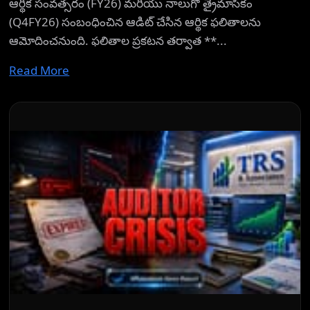
ఆర్థిక సంవత్సరం (FY26) మరియు నాలుగో త్రైమాసికం
(Q4FY26) సంబంధించిన ఆడిట్ చేసిన ఆర్థిక ఫలితాలను
ఆమోదించనుంది. ఫలితాల ప్రకటన తర్వాత **...
Read More