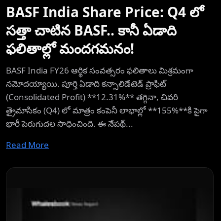
BASF India Share Price: Q4 లో
సత్తా చాటిన BASF.. కానీ ఏడాది
ఫలితాల్లో మందగమనం!
BASF India FY26 ఆర్థిక సంవత్సరం ఫలితాలు మిశ్రమంగా
నమోదయ్యాయి. పూర్తి ఏడాది కన్సాలిడేటెడ్ ప్రాఫిట్
(Consolidated Profit) **12.31%** తగ్గినా, చివరి
త్రైమాసికం (Q4) లో మాత్రం కంపెనీ లాభాల్లో **155%**కి పైగా
భారీ పెరుగుదల సాధించింది. ఈ నేపథ్...
Read More