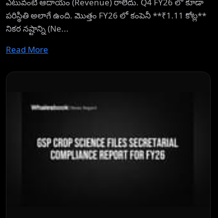
ఎటువంటి ఆదాయం (Revenue) రాలేదు. Q4 FY26 లో కూడా
పరిస్థితి అలాగే ఉంది. మొత్తం FY26 లో కంపెనీ **₹1.11 కోట్ల**
నికర నష్టాన్ని (Ne...
Read More