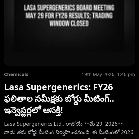
Chemicals
19th May 2026, 1:46 pm
Lasa Supergenerics: FY26
ఫలితాల సమీక్షకు బోర్డు మీటింగ్..
ఇన్వెస్టర్లలో ఆసక్తి!
Lasa Supergenerics Ltd.. రాబోయే **మే 29, 2026**
నాడు తమ బోర్డు మీటింగ్ నిర్వహించనుంది. ఈ మీటింగ్‌లో 2026