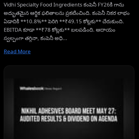
Vidhi Specialty Food Ingredients కంపెనీ FY26కి గాను
అద్భుతమైన ఆర్థిక ఫలితాలను ప్రకటించింది. కంపెనీ నికర లాభం
ఏడాదికి **10.8%** పెరిగి **₹49.15 కోట్లకు** చేరుకుంది.
EBITDA కూడా **₹78 కోట్లకు** బలపడింది. ఆదాయం
స్వల్పంగా తగ్గినా, కంపెనీ అధి...
Read More