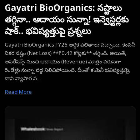
Gayatri BioOrganics: నష్టాలు
తగ్గినా.. ఆదాయం సున్నా! ఇన్వెస్టర్లకు
షాక్.. భవిష్యత్తుపై ప్రశ్నలు
Gayatri BioOrganics FY26 ఆర్థిక ఫలితాలు వచ్చాయి. కంపెనీ
నికర నష్టం (Net Loss) **₹0.42 కోట్లకు** తగ్గింది. అయితే,
ఆపరేషన్స్ నుంచి ఆదాయం (Revenue) మాత్రం వరుసగా
రెండేళ్లు సున్నా వద్ద నిలిచిపోయింది. దీంతో కంపెనీ భవిష్యత్తుపై,
దాని వ్యాపార న...
Read More