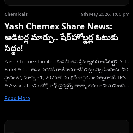
Chemicals
19th May 2026, 1:00 pm
Yash Chemex Share News:
ఆడిటర్ల మార్పు.. షేర్‌హోల్డర్ల ఓటుకు
సిద్ధం!
Yash Chemex Limited కంపెనీ తన స్టేట్యూటరీ ఆడిటర్లైన S. L.
Patel & Co. తమ పదవికి రాజీనామా చేసినట్లు వెల్లడించింది. వీరి
స్థానంలో, మార్చి 31, 2026తో ముగిసే ఆర్థిక సంవత్సరానికి TRS
& Associatesను బోర్డ్ ఆఫ్ డైరెక్టర్స్ తాత్కాలికంగా నియమించి...
Read More