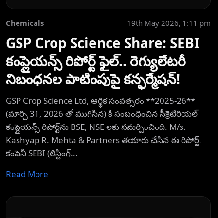
Chemicals
19th May 2026, 1:11 pm
GSP Crop Science Share: SEBI
కంప్లైయన్స్ రిపోర్ట్ ఫైల్.. రెగ్యులేటరీ
నిబంధనల పాటింపుపై కన్ఫర్మేషన్!
GSP Crop Science Ltd, ఆర్థిక సంవత్సరం **2025-26**
(మార్చి 31, 2026 తో ముగిసిన) కి సంబంధించిన సీక్రెటేరియల్
కంప్లైయన్స్ రిపోర్ట్‌ను BSE, NSE లకు సమర్పించింది. M/s.
Kashyap R. Mehta & Partners తయారు చేసిన ఈ రిపోర్ట్,
కంపెనీ SEBI (లిస్టింగ్...
Read More