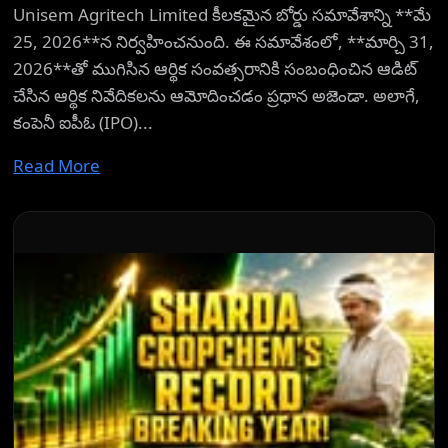
Unisem Agritech Limited కీలకమైన బోర్డు సమావేశాన్ని **మే
25, 2026**న నిర్వహించనుంది. ఈ సమావేశంలో, **మార్చి 31,
2026**తో ముగిసిన ఆర్థిక సంవత్సరానికి సంబంధించిన ఆడిట్
చేసిన ఆర్థిక నివేదికలను ఆమోదించడం ప్రధాన అజెండా. అలాగే,
కంపెనీ ఐపీఓ (IPO)...
Read More