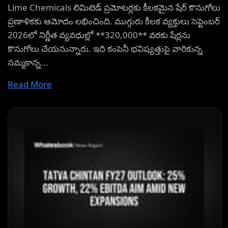
Lime Chemicals లిమిటెడ్ ప్రమోటర్లకు కీలకమైన షేర్ కొనుగోలు
ప్రణాళికకు ఆమోదం లభించింది. ముగ్గురు కీలక వ్యక్తులు సెప్టెంబర్
2026లో నిర్ణీత వ్యవధుల్లో **320,000** వరకు షేర్లను
కొనుగోలు చేయనున్నారు. ఇది కంపెనీ భవిష్యత్తుపై వారికున్న
నమ్మకాన్న...
Read More