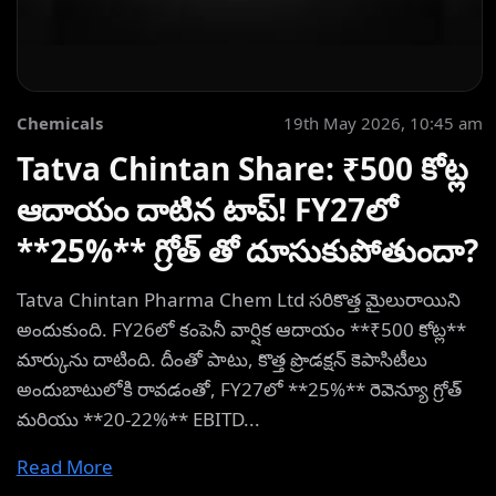
Chemicals
19th May 2026, 10:45 am
Tatva Chintan Share: ₹500 కోట్ల
ఆదాయం దాటిన టాప్! FY27లో
**25%** గ్రోత్ తో దూసుకుపోతుందా?
Tatva Chintan Pharma Chem Ltd సరికొత్త మైలురాయిని
అందుకుంది. FY26లో కంపెనీ వార్షిక ఆదాయం **₹500 కోట్ల**
మార్కును దాటింది. దీంతో పాటు, కొత్త ప్రొడక్షన్ కెపాసిటీలు
అందుబాటులోకి రావడంతో, FY27లో **25%** రెవెన్యూ గ్రోత్
మరియు **20-22%** EBITD...
Read More