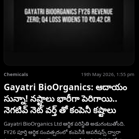
Chemicals
19th May 2026, 1:55 pm
Gayatri BioOrganics: ఆదాయం
సున్నా! నష్టాలు భారీగా పెరిగాయి..
నెగటివ్ నెట్ వర్త్ తో కంపెనీ కష్టాలు
Gayatri BioOrganics Ltd ఆర్థిక పరిస్థితి అడుగంటుతోంది.
FY26 పూర్తి ఆర్థిక సంవత్సరంలో కంపెనీకి ఆపరేషన్స్ ద్వారా