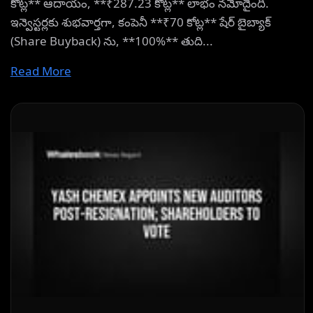
కోట్ల** ఆదాయం, **₹287.23 కోట్ల** లాభం నమోదైంది.
ఇన్వెస్టర్లకు శుభవార్తగా, కంపెనీ **₹70 కోట్ల** షేర్ బైబ్యాక్
(Share Buyback) ను, **100%** తుది...
Read More